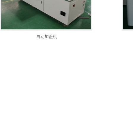
自动加盖机