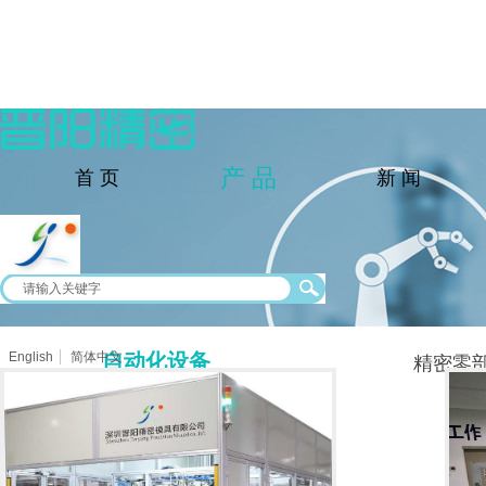
产 品
首 页
新 闻
English
简体中文
自动化设备
精密零